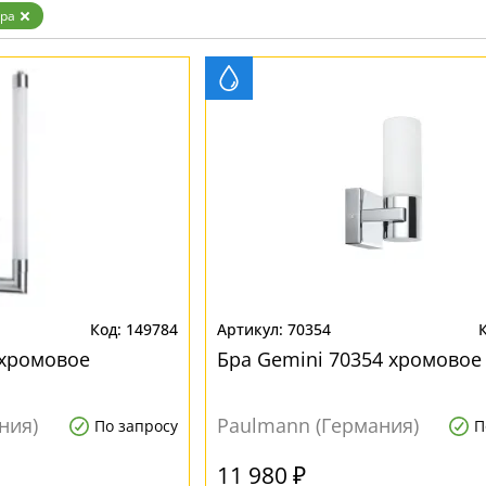
ра
149784
70354
 хромовое
Бра Gemini 70354 хромовое
ния)
Paulmann (Германия)
По запросу
П
11 980 ₽