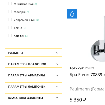
Минимализм
(3)
Модерн
(2)
Современный
(10)
Техно
(2)
Хай-тек
(3)
РАЗМЕРЫ
Высота, см
ПАРАМЕТРЫ ПЛАФОНОВ
-
70839
Бра Eleon 70839
ФОРМА ПЛАФОНА
ПАРАМЕТРЫ АРМАТУРЫ
Глубина, см
-
Призма
(1)
ЦВЕТ АРМАТУРЫ
ПАРАМЕТРЫ ЛАМПОЧЕК
Paulmann (Герма
Ширина, см
Цилиндр
(6)
Количество ламп
Хром
(10)
КЛАСС ВЛАГОЗАЩИТЫ
-
5 350 ₽
-
ПОВЕРХНОСТЬ