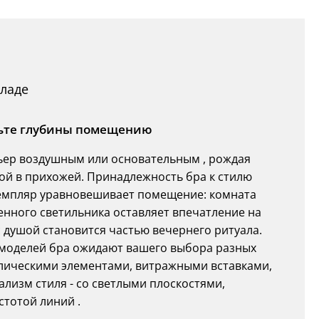
кладе
вьте глубины помещению
рьер воздушным или основательным , рождая
ой в прихожей. Принадлежность бра к стилю
земпляр уравновешивает помещение: комната
енного светильника оставляет впечатление на
с душой становится частью вечернего ритуала.
0 моделей бра ожидают вашего выбора разных
ллическими элементами, витражными вставками,
изм стиля - со светлыми плоскостями,
тотой линий .