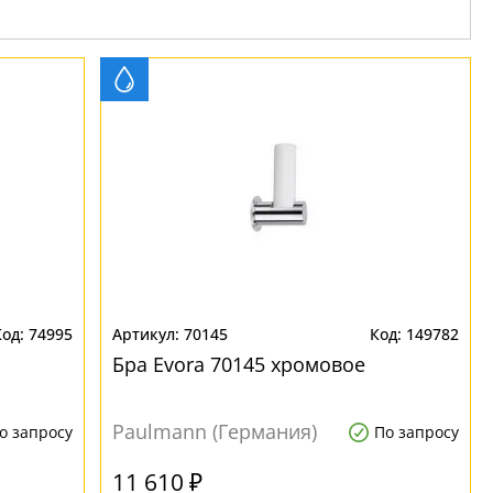
74995
70145
149782
Бра Evora 70145 хромовое
Paulmann (Германия)
о запросу
По запросу
11 610 ₽