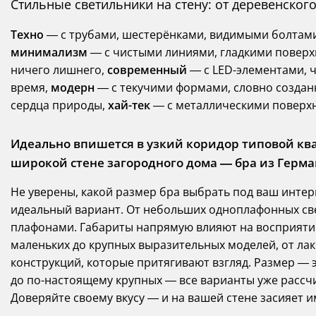
Стильные светильники на стену: от деревенског
Техно
— с трубами, шестерёнками, видимыми болтами
минимализм
— с чистыми линиями, гладкими поверхн
ничего лишнего,
современный
— с LED-элементами, 
время,
модерн
— с текучими формами, словно создан
сердца природы,
хай-тек
— с металлическими поверхн
Идеально впишется в узкий коридор типовой ква
широкой стене загородного дома — бра из Герм
Не уверены, какой размер бра выбрать под ваш инте
идеальный вариант. От небольших одноплафонных св
плафонами. Габариты напрямую влияют на восприятие
маленьких до крупных выразительных моделей, от л
конструкций, которые притягивают взгляд. Размер — 
до по-настоящему крупных — все варианты уже рассчи
Доверяйте своему вкусу — и на вашей стене засияет и