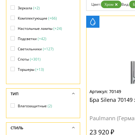
Цвет:
Хром
Вид:
Б
Доставка и оплата
Зеркала
(+2)
Гарантия
Возврат
Комплектующие
(+66)
Отзывы
Установка
Настольные лампы
(+24)
Дизайнерам
Подсветки
(+42)
Бренды
Контакты
Светильники
(+127)
Споты
(+301)
Торшеры
(+13)
Точечные светильники
(+404)
Трековые системы
(+320)
70149
ТИП
Бра Silena 70149
Уличные светильники
(+30)
Влагозащитные
(2)
Paulmann (Герма
СТИЛЬ
23 920 ₽