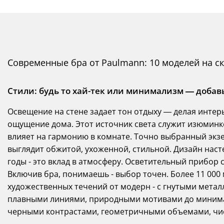
Современные бра от Paulmann: 10 моделей на с
Стили: будь то хай-тек или минимализм — доба
Освещение на стене задает тон отдыху — делая инте
ощущение дома. Этот источник света служит изюминк
влияет на гармонию в комнате. Точно выбранный эк
выглядит обжитой, ухоженной, стильной. Дизайн наст
годы - это вклад в атмосферу. Осветительный прибор 
Включив бра, понимаешь - выбор точен. Более 11 00
художественных течений от модерн - с гнутыми мета
плавными линиями, природными мотивами до минимал
черными контрастами, геометричными объемами, чис