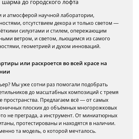
о шарма до городского лофта
 и атмосферой научной лаборатории,
остями, отсутствием декора и только светом —
чёткими силуэтами и стилем, опережающим
ными ветром, и светом, льющимся из самого
остями, геометрией и духом инноваций.
ртиры или раскроется во всей красе на
ании
рьер? Мы уже сотни раз помогали подобрать
етильников до масштабных композиций с тремя
 пространства. Предлагаем всё — от самых
аконичных плоских до объёмных многорожковых
это не преграда, а инструмент. От миниатюрных
таны, протестированы и находятся в наличии.
менно та модель, о которой мечталось.