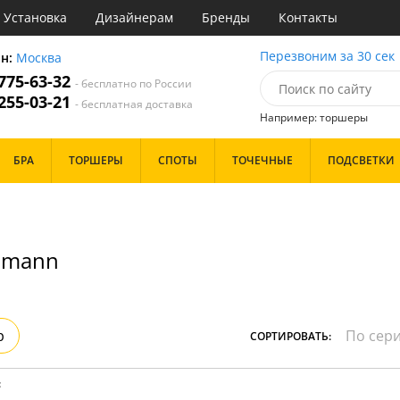
Установка
Дизайнерам
Бренды
Контакты
ы
Перезвоним за 30 сек
он:
Москва
 775-63-32
- бесплатно по России
атегории
 255-03-21
- бесплатная доставка
Например: торшеры
Стиль
Назначение
Дизайн/Форма
БРА
ТОРШЕРЫ
СПОТЫ
ТОЧЕЧНЫЕ
ПОДСВЕТКИ
имализм
Гостиная
ременный
Кафе
Особенности
тек
Кухня
Спальня
lmann
Бренд
Цвет
Белые
р
СОРТИРОВАТЬ:
: