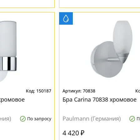
150187
70838
 хромовое
Бра Carina 70838 хромовое
ния)
Paulmann (Германия)
По запросу
П
4 420 ₽