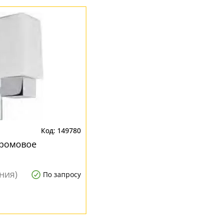
149780
хромовое
ния)
По запросу