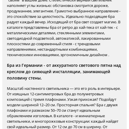
"своим" в вашем доме. Стилистически верный светильник
наполняет углы жизнью: обстановка смотрится дороже,
продуманнее, элегантнее. Грамотно выбранное направление -
это спокойствие за целостность. Идеально подходящее бра
радует каждый вечер. Исходящий от бра свет создает магию. В
каталоге представлены бра от ретро до хай-тека от хай-тек - с
металлическими деталями, стеклянными элементами,
светодиодной подсветкой, автоматикой, лакированными
плоскостями до современный стиля - с трендовыми
направлениями, нестандартными комбинациями,
техническими инновациями, эргономичным дизайном .
Бра из Германии - от аккуратного светового пятна над
креслом до сияющей инсталляции, занимающей
половину стены.
Масштаб настенного светильника — это его роль в интерьере.
От изящных 12-сантиметровых бра до полуметровых
композиций с тремя плафонами. Узкая прихожая? Подойдут
модели шириной 12–20 см. Просторная спальня? Бра с двумя
плафонами и размахом 50–70 см станут идеальным
обрамлением изголовья. В каталоге - и миниатюрные
светильники, и многорожковые конструкции: каждый найдет
свой идеальный размер. От 12 см до 70 см в ширину. От