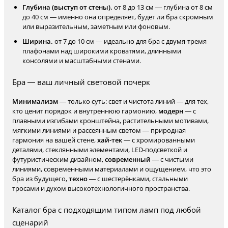
Глубина (выступ от стены).
от 8 до 13 см — глубина от 8 см
до 40 см — именно она определяет, будет ли бра скромным
или выразительным, заметным или фоновым.
Ширина.
от 7 до 10 см — идеально для бра с двумя-тремя
плафонами над широкими кроватями, длинными
консолями и масштабными стенами.
Бра — ваш личный световой почерк
Минимализм
— только суть: свет и чистота линий — для тех,
кто ценит порядок и внутреннюю гармонию,
модерн
— с
плавными изгибами кронштейна, растительными мотивами,
мягкими линиями и рассеянным светом — природная
гармония на вашей стене,
хай-тек
— с хромированными
деталями, стеклянными элементами, LED-подсветкой и
футуристическим дизайном,
современный
— с чистыми
линиями, современными материалами и ощущением, что это
бра из будущего,
техно
— с шестерёнками, стальными
тросами и духом высокотехнологичного пространства.
Каталог бра с подходящим типом ламп под любой
сценарий