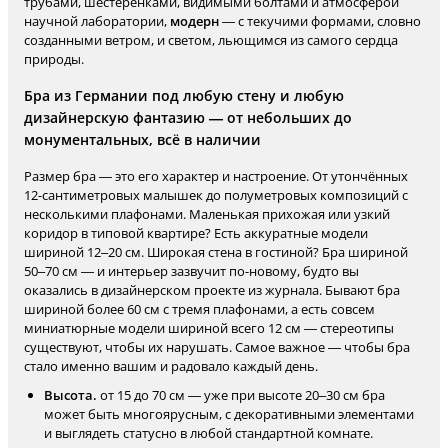
трубами, шестерёнками, видимыми болтами и атмосферой
научной лаборатории,
модерн
— с текучими формами, словно
созданными ветром, и светом, льющимся из самого сердца
природы.
Бра из Германии под любую стену и любую
дизайнерскую фантазию — от небольших до
монументальных, всё в наличии
Размер бра — это его характер и настроение. От утончённых
12-сантиметровых малышек до полуметровых композиций с
несколькими плафонами. Маленькая прихожая или узкий
коридор в типовой квартире? Есть аккуратные модели
шириной 12–20 см. Широкая стена в гостиной? Бра шириной
50–70 см — и интерьер зазвучит по-новому, будто вы
оказались в дизайнерском проекте из журнала. Бывают бра
шириной более 60 см с тремя плафонами, а есть совсем
миниатюрные модели шириной всего 12 см — стереотипы
существуют, чтобы их нарушать. Самое важное — чтобы бра
стало именно вашим и радовало каждый день.
Высота.
от 15 до 70 см — уже при высоте 20–30 см бра
может быть многоярусным, с декоративными элементами
и выглядеть статусно в любой стандартной комнате.