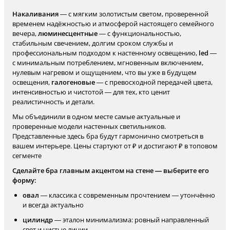
Накаливания
— с мягким золотистым светом, проверенной
временем надёжностью и атмосферой настоящего семейного
вечера,
люминесцентные
— с функциональностью,
стабильным свечением, долгим сроком службы и
профессиональным подходом к настенному освещению,
led
—
с минимальным потреблением, мгновенным включением,
нулевым нагревом и ощущением, что вы уже в будущем
освещения,
галогеновые
— с превосходной передачей цвета,
интенсивностью и чистотой — для тех, кто ценит
реалистичность и детали.
Мы объединили в одном месте самые актуальные и
проверенные модели настенных светильников.
Представленные здесь бра будут гармонично смотреться в
вашем интерьере. Цены стартуют от ₽ и достигают ₽ в топовом
сегменте
Сделайте бра главным акцентом на стене — выберите его
форму:
овал
— классика с современным прочтением — утончённо
и всегда актуально
цилиндр
— эталон минимализма: ровный направленный
свет и чистые линии