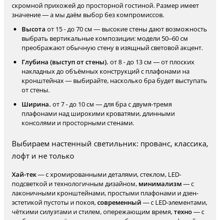
скромной прихожей до просторной гостиной. Размер имеет
значение — а мы даём выбор без компромиссов.
Высота
от 15 - до 70 см — высокие стены дают возможность
выбрать вертикальные композиции: модели 50–60 см
преображают обычную стену в изящный световой акцент.
Глубина (выступ от стены).
от 8 - до 13 см — от плоских
накладных до объёмных конструкций с плафонами на
кронштейнах — выбирайте, насколько бра будет выступать
от стены.
Ширина.
от 7 - до 10 см — для бра с двумя-тремя
плафонами над широкими кроватями, длинными
консолями и просторными стенами.
Выбираем настенный светильник: прованс, классика,
лофт и не только
Хай-тек
— с хромированными деталями, стеклом, LED-
подсветкой и технологичным дизайном,
минимализм
— с
лаконичными кронштейнами, простыми плафонами и дзен-
эстетикой пустоты и покоя,
современный
— с LED-элементами,
чёткими силуэтами и стилем, опережающим время,
техно
— с