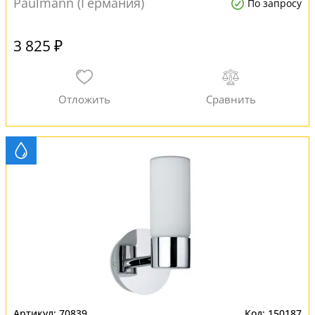
Paulmann (Германия)
По запросу
3 825 ₽
70839
150187