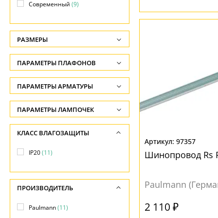
Современный
(9)
РАЗМЕРЫ
Высота, см
ПАРАМЕТРЫ ПЛАФОНОВ
-
ФОРМА ПЛАФОНА
ПАРАМЕТРЫ АРМАТУРЫ
Ширина, см
-
Декоративный
(2)
ЦВЕТ АРМАТУРЫ
ПАРАМЕТРЫ ЛАМПОЧЕК
Диаметр, см
Куб
(1)
Количество ламп
Белый
(1)
КЛАСС ВЛАГОЗАЩИТЫ
-
Сфера
(1)
-
97357
Серый
(1)
Длина, см
IP20
(11)
Шинопровод Rs 
Общая мощность ламп
Хром
(9)
ПОВЕРХНОСТЬ
-
-
Глянцевый
(2)
Paulmann (Герма
МАТЕРИАЛ
ПРОИЗВОДИТЕЛЬ
Напряжение
Матовый
(5)
-
2 110 ₽
Металл
(11)
Paulmann
(11)