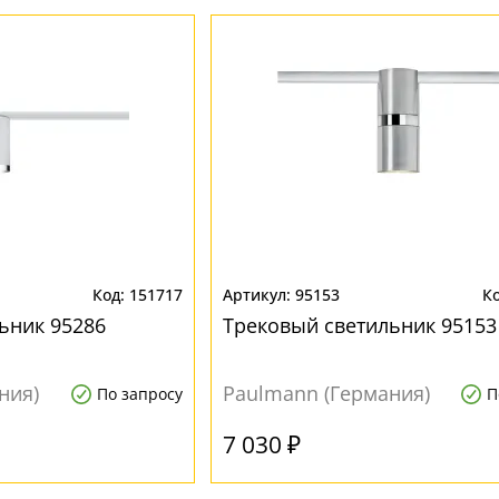
151717
95153
ьник 95286
Трековый светильник 95153
ния)
Paulmann (Германия)
По запросу
П
7 030 ₽