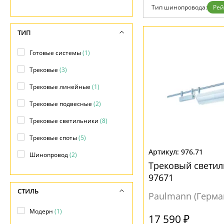
Тип шинопровода:
Ре
Доставка и оплата
Гарантия
Возврат
ТИП
Отзывы
Установка
Готовые системы
(1)
Дизайнерам
Бренды
Трековые
(3)
Контакты
Трековые линейные
(1)
Трековые подвесные
(2)
Трековые светильники
(8)
Трековые споты
(5)
976.71
Шинопровод
(2)
Трековый светил
97671
СТИЛЬ
Paulmann (Герма
Модерн
(1)
17 590 ₽