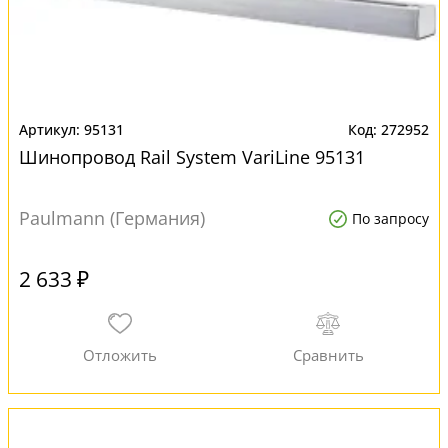
95131
272952
Шинопровод Rail System VariLine 95131
Paulmann (Германия)
По запросу
2 633 ₽