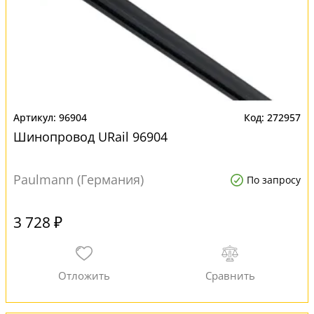
96904
272957
Шинопровод URail 96904
Paulmann (Германия)
По запросу
3 728 ₽