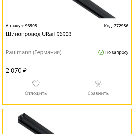
96903
272956
Шинопровод URail 96903
Paulmann (Германия)
По запросу
2 070 ₽