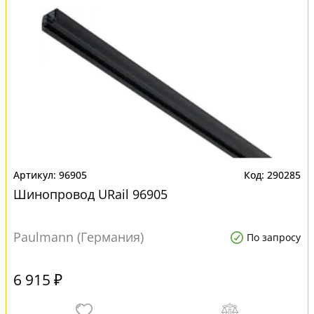
96905
290285
Шинопровод URail 96905
Paulmann (Германия)
По запросу
6 915 ₽