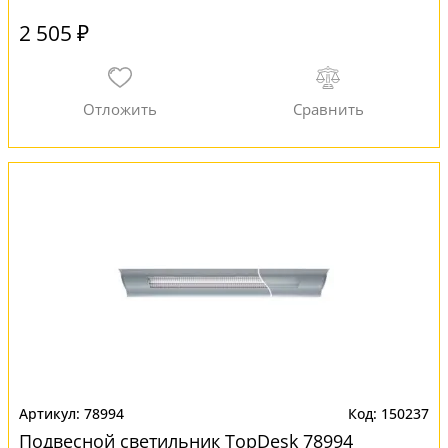
2 505 ₽
78994
150237
Подвесной светильник TopDesk 78994