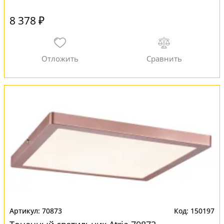
8 378 ₽
70873
150197